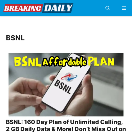
Skip
Me
to
content
BSNL
BSNL: 160 Day Plan of Unlimited Calling,
2 GB Daily Data & More! Don’t Miss Out on