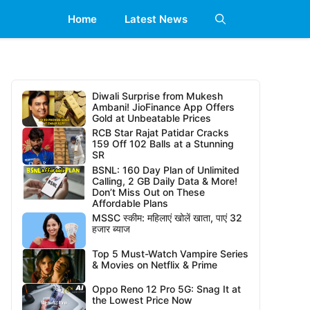
Home
Latest News
Diwali Surprise from Mukesh
Ambani! JioFinance App Offers
Gold at Unbeatable Prices
RCB Star Rajat Patidar Cracks
159 Off 102 Balls at a Stunning
SR
BSNL: 160 Day Plan of Unlimited
Calling, 2 GB Daily Data & More!
Don’t Miss Out on These
Affordable Plans
MSSC स्कीम: महिलाएं खोलें खाता, पाएं 32
हजार ब्याज
Top 5 Must-Watch Vampire Series
& Movies on Netflix & Prime
Oppo Reno 12 Pro 5G: Snag It at
the Lowest Price Now