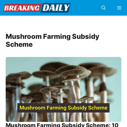
Skip
Me
to
content
Mushroom Farming Subsidy
Scheme
Mushroom Farming Subsidy Scheme: 10