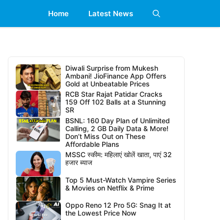
Home
Latest News
Diwali Surprise from Mukesh
Ambani! JioFinance App Offers
Gold at Unbeatable Prices
RCB Star Rajat Patidar Cracks
159 Off 102 Balls at a Stunning
SR
BSNL: 160 Day Plan of Unlimited
Calling, 2 GB Daily Data & More!
Don’t Miss Out on These
Affordable Plans
MSSC स्कीम: महिलाएं खोलें खाता, पाएं 32
हजार ब्याज
Top 5 Must-Watch Vampire Series
& Movies on Netflix & Prime
Oppo Reno 12 Pro 5G: Snag It at
the Lowest Price Now