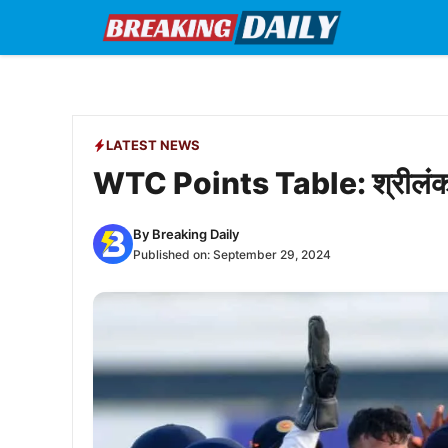
Skip
to
content
LATEST NEWS
WTC Points Table: श्रीलंका की
By
Breaking Daily
Published on:
September 29, 2024