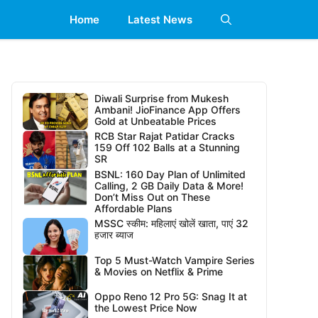
Home
Latest News
Diwali Surprise from Mukesh
Ambani! JioFinance App Offers
Gold at Unbeatable Prices
RCB Star Rajat Patidar Cracks
159 Off 102 Balls at a Stunning
SR
BSNL: 160 Day Plan of Unlimited
Calling, 2 GB Daily Data & More!
Don’t Miss Out on These
Affordable Plans
MSSC स्कीम: महिलाएं खोलें खाता, पाएं 32
हजार ब्याज
Top 5 Must-Watch Vampire Series
& Movies on Netflix & Prime
Oppo Reno 12 Pro 5G: Snag It at
the Lowest Price Now