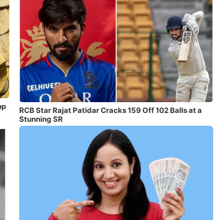
pp
RCB Star Rajat Patidar Cracks 159 Off 102 Balls at a
Stunning SR