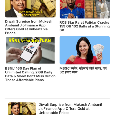
Diwali Surprise from Mukesh
RCB Star Rajat Patidar Cracks
Ambani! JioFinance App
159 Off 102 Balls at a Stunning
Offers Gold at Unbeatable
SR
Prices
BSNL: 160 Day Plan of
MSSC स्कीम: महिलाएं खोलें खाता, पाएं
Unlimited Calling, 2 GB Daily
32 हजार ब्याज
Data & More! Don’t Miss Out on
These Affordable Plans
Diwali Surprise from Mukesh Ambani!
JioFinance App Offers Gold at
Unbeatable Prices