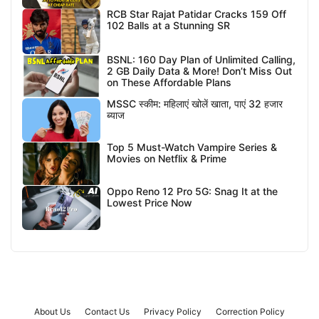
RCB Star Rajat Patidar Cracks 159 Off
102 Balls at a Stunning SR
BSNL: 160 Day Plan of Unlimited Calling,
2 GB Daily Data & More! Don’t Miss Out
on These Affordable Plans
MSSC स्कीम: महिलाएं खोलें खाता, पाएं 32 हजार
ब्याज
Top 5 Must-Watch Vampire Series &
Movies on Netflix & Prime
Oppo Reno 12 Pro 5G: Snag It at the
Lowest Price Now
About Us
Contact Us
Privacy Policy
Correction Policy