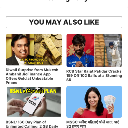
YOU MAY ALSO LIKE
Diwali Surprise from Mukesh
RCB Star Rajat Patidar Cracks
Ambani! JioFinance App
159 Off 102 Balls at a Stunning
Offers Gold at Unbeatable
SR
Prices
BSNL: 160 Day Plan of
MSSC स्कीम: महिलाएं खोलें खाता, पाएं
Unlimited Calling, 2 GB Daily
32 हजार ब्याज