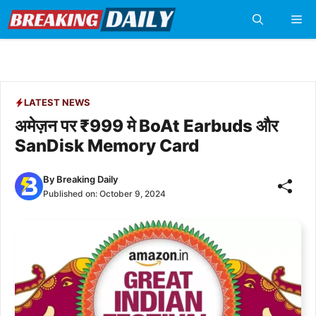
Skip
Me
to
content
LATEST NEWS
अमेज़न पर ₹999 मे BoAt Earbuds और
SanDisk Memory Card
By
Breaking Daily
Published on:
October 9, 2024