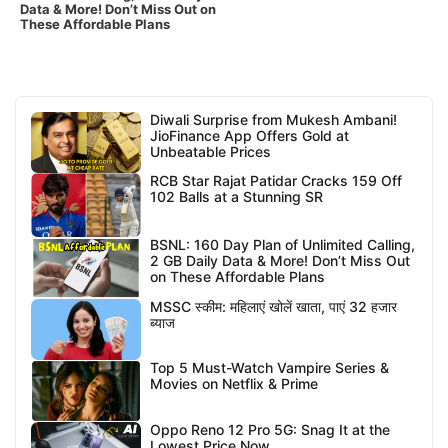
Data & More! Don’t Miss Out on
These Affordable Plans
Diwali Surprise from Mukesh Ambani!
JioFinance App Offers Gold at
Unbeatable Prices
RCB Star Rajat Patidar Cracks 159 Off
102 Balls at a Stunning SR
BSNL: 160 Day Plan of Unlimited Calling,
2 GB Daily Data & More! Don’t Miss Out
on These Affordable Plans
MSSC स्कीम: महिलाएं खोलें खाता, पाएं 32 हजार
ब्याज
Top 5 Must-Watch Vampire Series &
Movies on Netflix & Prime
Oppo Reno 12 Pro 5G: Snag It at the
Lowest Price Now