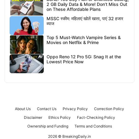
2 GB Daily Data & More! Don’t Miss Out
on These Affordable Plans
MSSC स्कीम: महिलाएं खोलें खाता, पाएं 32 हजार
ब्याज
Top 5 Must-Watch Vampire Series &
Movies on Netflix & Prime
Oppo Reno 12 Pro 5G: Snag It at the
Lowest Price Now
About Us
Contact Us
Privacy Policy
Correction Policy
Disclaimer
Ethics Policy
Fact-Checking Policy
Ownership and Funding
Terms and Conditions
2026 © BreakingDaily.in