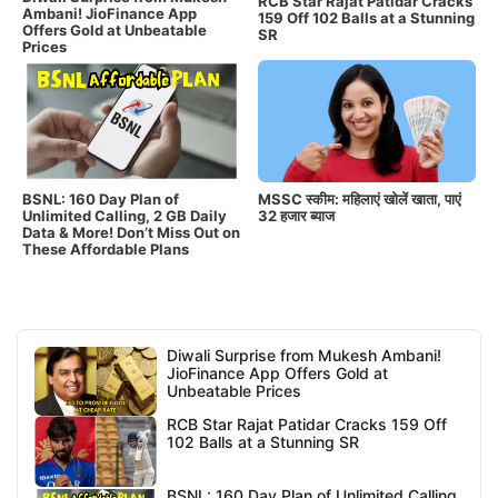
RCB Star Rajat Patidar Cracks
Ambani! JioFinance App
159 Off 102 Balls at a Stunning
Offers Gold at Unbeatable
SR
Prices
BSNL: 160 Day Plan of
MSSC स्कीम: महिलाएं खोलें खाता, पाएं
Unlimited Calling, 2 GB Daily
32 हजार ब्याज
Data & More! Don’t Miss Out on
These Affordable Plans
Diwali Surprise from Mukesh Ambani!
JioFinance App Offers Gold at
Unbeatable Prices
RCB Star Rajat Patidar Cracks 159 Off
102 Balls at a Stunning SR
BSNL: 160 Day Plan of Unlimited Calling,